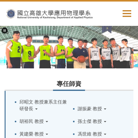
跳
到
主
要
內
容
區
專任師資
邱昭文 教授兼系主任兼
研發長
謝振豪 教授
胡裕民 教授
孫士傑 教授
黃建榮 教授
馮世維 教授