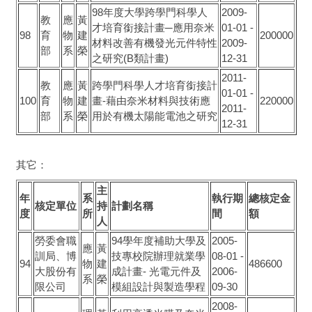
98年度大學跨學門科學人
2009-
教
應
黃
才培育銜接計畫─應用奈米
01-01
-
98
育
物
建
200000
材料改善有機發光元件特性
2009-
部
系
榮
之研究(B類計畫)
12-31
2011-
教
應
黃
跨學門科學人才培育銜接計
01-01
-
100
育
物
建
畫-藉由奈米材料與技術應
220000
2011-
部
系
榮
用於有機太陽能電池之研究
12-31
其它：
主
年
系
執行期
總核定金
核定單位
持
計劃名稱
度
所
間
額
人
勞委會職
94學年度補助大學及
2005-
應
黃
訓局、博
技專校院辦理就業學
08-01
-
94
物
建
486600
大股份有
成計畫- 光電元件及
2006-
系
榮
限公司
模組設計與製造學程
09-30
2008-