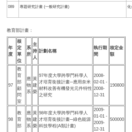
089
專題研究計畫 (一般研究計畫)
化
教育部計畫：
核
主
年
定
系
執行期
核定金
持
計劃名稱
度
單
所
間
額
人
位
教
育
97年度大學跨學門科學人
2008-
應
黃
部
才培育銜接計畫─應用奈米
02-01
-
97
物
建
190800
顧
材料改善有機發光元件特性
2008-
系
榮
問
之研究
12-31
室
2009-
教
應
黃
98年度大學跨學門科學人
01-01
-
98
育
物
建
才培育銜接計畫─綠色能源
500000
2009-
部
系
榮
科技學程(A類計畫)
12-31