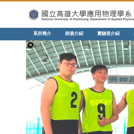
跳
到
主
要
內
系所簡介
師資介紹
實驗室介紹
容
區