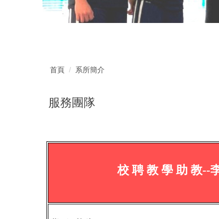
首頁
系所簡介
服務團隊
校 聘 教
學 助 教--