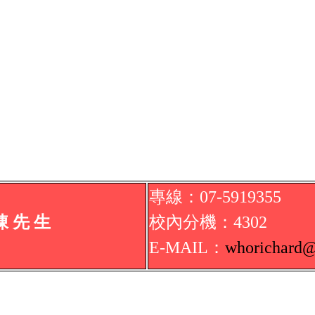
專線：07-5919355
陳
先 生
校內
分機
：
4302
E-MAIL：
whorichard
@