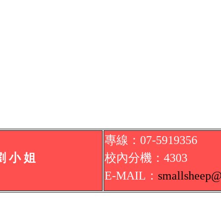
專線：07-5919356
劉
小 姐
校內
分機
：
4303
E-MAIL：
smallsheep
@