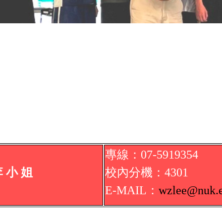
專線：07-5919354
李
小 姐
校內
分機
：
4301
E-MAIL：
wzlee
@nuk.e