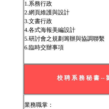
1.系務行政
2.網頁維護與設計
3.文書行政
4.各式海報美編設計
5.研討會之規劃籌辦與協調聯繫
6.臨時交辦事項
校 聘 系 務 秘 書 -- 
業務職掌：