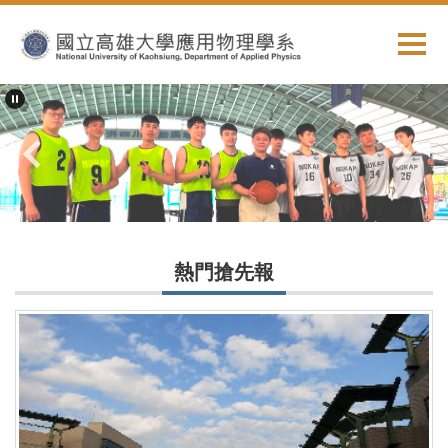
跳
到
主
要
內
容
區
熱門搶先報