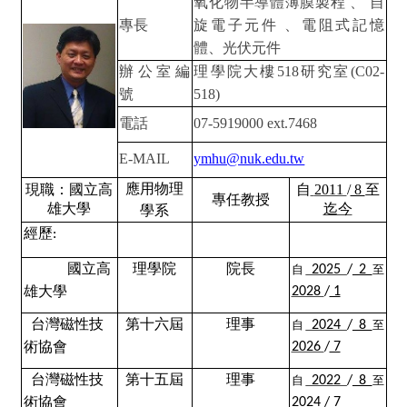
氧化物半導體薄膜製程 、 自
專長
旋電子元件 、電阻式記憶
體、光伏元件
辦公室編
理學院大樓
518
研究室
(C02-
號
518)
電話
07-5919000 ext.7468
E-MAIL
ymhu@nuk.edu.tw
應用物理
現職：國立高
自
2011
/
8
至
專任教授
雄大學
迄今
學系
經歷
:
國立高
理學院
院長
自
2025
/
2
至
雄大學
2028
/
1
台灣磁性技
第十六屆
理事
自
2024
/
8
至
術協會
2026
/
7
台灣磁性技
第十五屆
理事
自
2022
/
8
至
術協會
2024
/
7