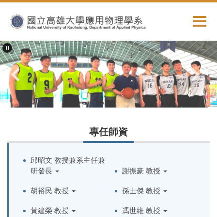
跳
到
主
要
內
容
區
專任師資
邱昭文 教授兼系主任兼
研發長
謝振豪 教授
胡裕民 教授
孫士傑 教授
黃建榮 教授
馮世維 教授