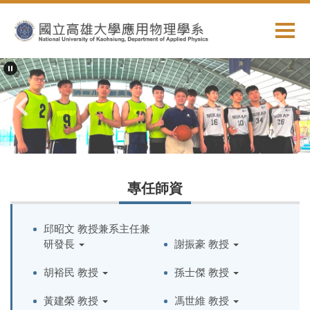
跳
到
主
要
內
容
區
專任師資
邱昭文 教授兼系主任兼
研發長
謝振豪 教授
胡裕民 教授
孫士傑 教授
黃建榮 教授
馮世維 教授