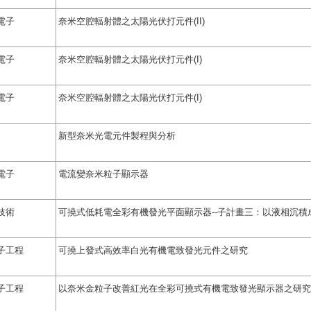
電子
奈米空腔輻射體之太陽光伏打元件(II)
電子
奈米空腔輻射體之太陽光伏打元件(I)
電子
奈米空腔輻射體之太陽光伏打元件(I)
新型奈米光電元件製程與分析
電子
電流變奈米粒子顯示器
技術
可撓式低耗電全彩有機發光平面顯示器--子計畫三：以液相沉積成
子工程
可撓上發式高效率白光有機電致發光元件之研究
子工程
以奈米金粒子改善紅光在全彩可撓式有機電致發光顯示器之研究