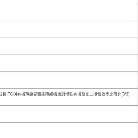
長ITO與有機薄膜界面能障緩衝層對增強有機發光二極體效率之研究(3/3)