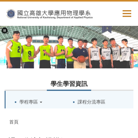
跳
到
主
要
內
容
區
學生學習資訊
學程專區
課程分流專區
首頁