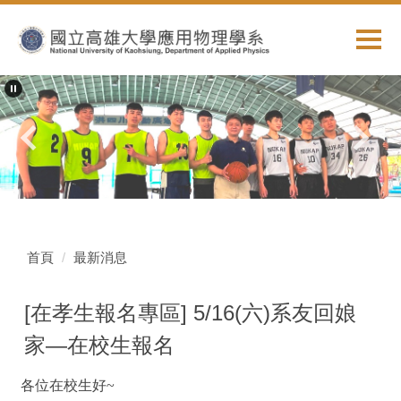
跳
到
主
要
內
容
區
首頁
最新消息
[在孝生報名專區] 5/16(六)系友回娘
家—在校生報名
各位在校生好~