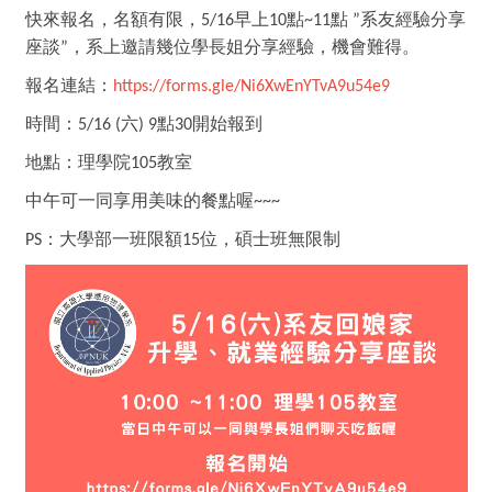
快來報名，名額有限，
早上
點
點
系友經驗分享
5/16
10
~11
”
座談
，系上邀請幾位學長姐分享經驗，機會難得。
”
報名連結：
https://forms.gle/Ni6XwEnYTvA9u54e9
時間：
六
點
開始報到
5/16 (
) 9
30
地點：理學院
教室
105
中午可一同享用美味的餐點喔
~~~
：大學部一班限額
位，碩士班無限制
PS
15