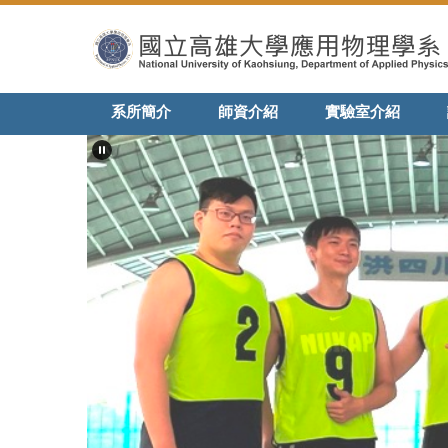
跳
到
主
要
內
系所簡介
師資介紹
實驗室介紹
容
區