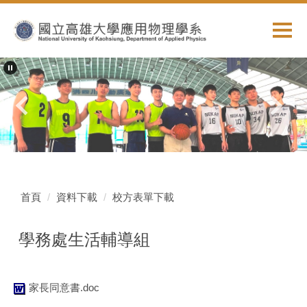
跳
到
主
要
內
容
區
首頁
資料下載
校方表單下載
學務處生活輔導組
家長同意書.doc