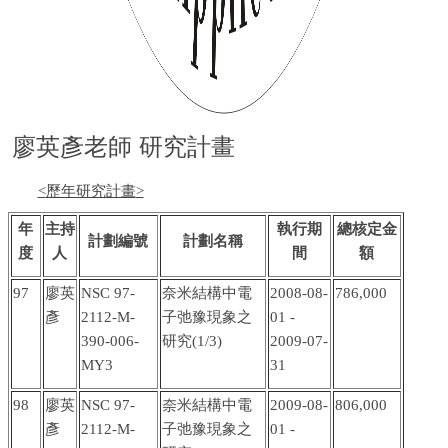
廖英彥老師 研究計畫
<
歷年研究計畫
>
年
主持
執行期
總核定金
計劃編號
計劃名稱
度
人
間
額
97
廖英
NSC 97-
奈米結構中電
2008-08-
786,000
彥
2112-M-
子弛豫現象之
01 -
390-006-
研究
(1/3)
2009-07-
MY3
31
98
廖英
NSC 97-
奈米結構中電
2009-08-
806,000
彥
2112-M-
子弛豫現象之
01 -